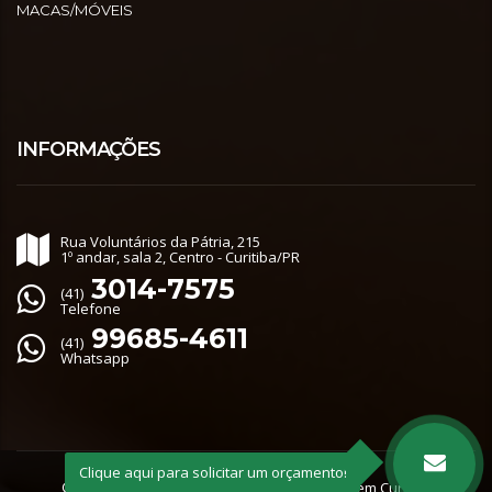
MACAS/MÓVEIS
INFORMAÇÕES
Rua Voluntários da Pátria, 215
1º andar, sala 2, Centro - Curitiba/PR
3014-7575
(41)
Telefone
99685-4611
(41)
Whatsapp
Clique aqui para solicitar um orçamento!
© 2020 |
Alper: Agência de Marketing Digital em Curitiba