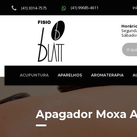
In
(41) 99685-4611
(41) 3014-7575
Horári
Segunda
Sábados
ACUPUNTURA
APARELHOS
AROMATERAPIA
A
Apagador Moxa A