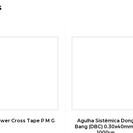
s
wer Cross Tape P M G
Agulha Sistêmica Don
Bang (DBC) 0.30x40mm
1000un