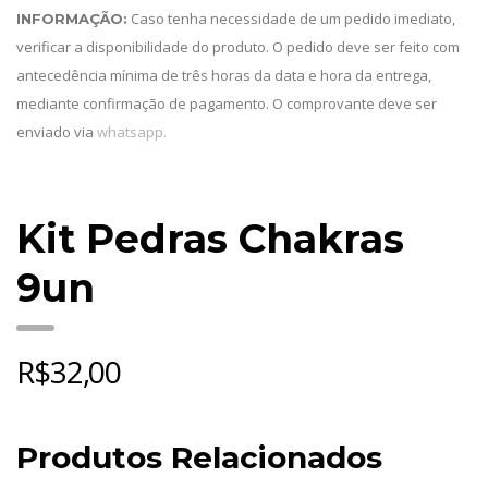
Caso tenha necessidade de um pedido imediato,
INFORMAÇÃO:
verificar a disponibilidade do produto. O pedido deve ser feito com
antecedência mínima de três horas da data e hora da entrega,
mediante confirmação de pagamento. O comprovante deve ser
enviado via
whatsapp.
Kit Pedras Chakras
9un
R$
32,00
Produtos Relacionados